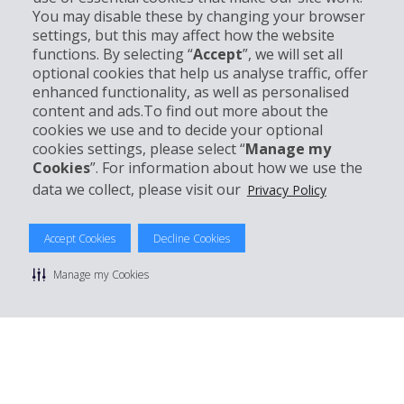
You may disable these by changing your browser
settings, but this may affect how the website
Partner
functions. By selecting “
Accept
”, we will set all
optional cookies that help us analyse traffic, offer
Kundenservice
enhanced functionality, as well as personalised
content and ads.To find out more about the
cookies we use and to decide your optional
Mieten bei Hertz
cookies settings, please select “
Manage my
Cookies
”. For information about how we use the
data we collect, please visit our
Privacy Policy
© 2026 The Hertz System, Inc.
Accept Cookies
Decline Cookies
Datenschutzrichtlinie
|
Nutzungsbedingungen
|
Mietbedingungen
|
Sitemap Cookies verwalten
Manage my Cookies