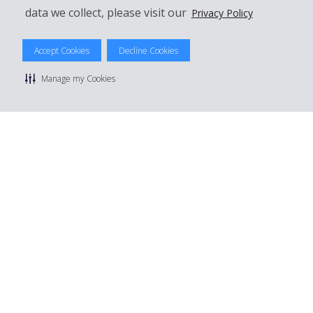
data we collect, please visit our
Privacy Policy
© 2026 The Hertz System, Inc.
Accept Cookies
Decline Cookies
Datenschutzrichtlinie
|
Nutzungsbedingungen
|
Mietbedingungen
|
Sitemap Cookies verwalten
Manage my Cookies