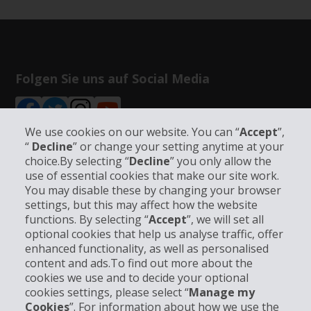
Folgen Sie uns auf Social Media
We use cookies on our website. You can “
Accept
”,
“
Decline
” or change your setting anytime at your
choice.By selecting “
Decline
” you only allow the
Unternehmensinformation
use of essential cookies that make our site work.
You may disable these by changing your browser
settings, but this may affect how the website
Partner
functions. By selecting “
Accept
”, we will set all
optional cookies that help us analyse traffic, offer
Kundenservice
enhanced functionality, as well as personalised
content and ads.To find out more about the
cookies we use and to decide your optional
Mieten bei Hertz
cookies settings, please select “
Manage my
Cookies
”. For information about how we use the