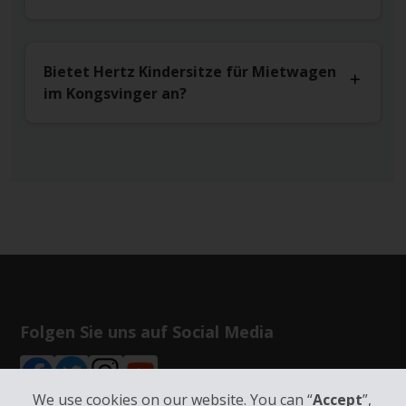
Bietet Hertz Kindersitze für Mietwagen
im Kongsvinger an?
Folgen Sie uns auf Social Media
We use cookies on our website. You can “
Accept
”,