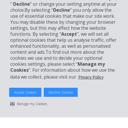
“
Decline
” or change your setting anytime at your
choice.By selecting “
Decline
” you only allow the
Unternehmensinformation
use of essential cookies that make our site work.
You may disable these by changing your browser
settings, but this may affect how the website
Partner
functions. By selecting “
Accept
”, we will set all
optional cookies that help us analyse traffic, offer
Kundenservice
enhanced functionality, as well as personalised
content and ads.To find out more about the
cookies we use and to decide your optional
Mieten bei Hertz
cookies settings, please select “
Manage my
Cookies
”. For information about how we use the
data we collect, please visit our
Privacy Policy
© 2026 The Hertz System, Inc.
Accept Cookies
Decline Cookies
Datenschutzrichtlinie
|
Nutzungsbedingungen
|
Mietbedingungen
|
Sitemap Cookies verwalten
Manage my Cookies