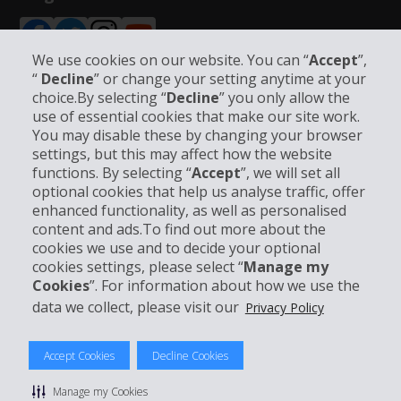
We use cookies on our website. You can “
Accept
”,
“
Decline
” or change your setting anytime at your
choice.By selecting “
Decline
” you only allow the
Unternehmensinformation
use of essential cookies that make our site work.
You may disable these by changing your browser
settings, but this may affect how the website
Partner
functions. By selecting “
Accept
”, we will set all
optional cookies that help us analyse traffic, offer
enhanced functionality, as well as personalised
Kundenservice
content and ads.To find out more about the
cookies we use and to decide your optional
Mieten bei Hertz
cookies settings, please select “
Manage my
Cookies
”. For information about how we use the
data we collect, please visit our
Privacy Policy
© 2026 The Hertz System, Inc.
Accept Cookies
Decline Cookies
Datenschutzrichtlinie
|
Nutzungsbedingungen
|
Mietbedingungen
|
Sitemap Cookies verwalten
Manage my Cookies