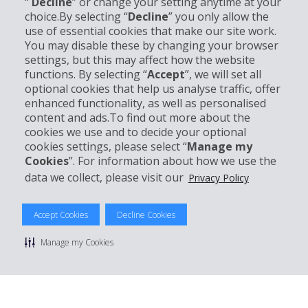
“
Decline
” or change your setting anytime at your
choice.By selecting “
Decline
” you only allow the
Unternehmensinformation
use of essential cookies that make our site work.
You may disable these by changing your browser
settings, but this may affect how the website
Partner
functions. By selecting “
Accept
”, we will set all
optional cookies that help us analyse traffic, offer
Kundenservice
enhanced functionality, as well as personalised
content and ads.To find out more about the
cookies we use and to decide your optional
Mieten bei Hertz
cookies settings, please select “
Manage my
Cookies
”. For information about how we use the
data we collect, please visit our
Privacy Policy
© 2026 The Hertz System, Inc.
Accept Cookies
Decline Cookies
Datenschutzrichtlinie
|
Nutzungsbedingungen
|
Mietbedingungen
|
Sitemap Cookies verwalten
Manage my Cookies