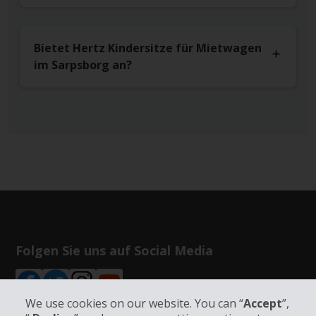
Bietet Hertz Kindersitze für Mietwagen
im Sarpsborg an?
Folgen Sie uns auf Social Media
We use cookies on our website. You can “
Accept
”,