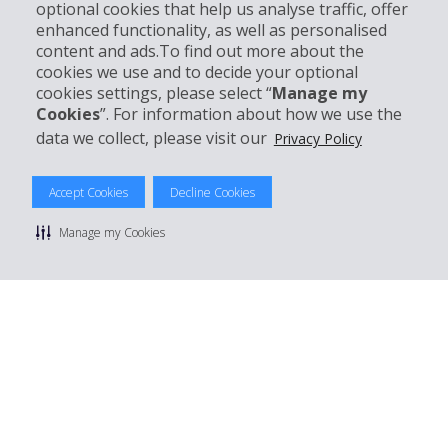
optional cookies that help us analyse traffic, offer
Kundenservice
enhanced functionality, as well as personalised
content and ads.To find out more about the
cookies we use and to decide your optional
Mieten bei Hertz
cookies settings, please select “
Manage my
Cookies
”. For information about how we use the
data we collect, please visit our
Privacy Policy
© 2026 The Hertz System, Inc.
Accept Cookies
Decline Cookies
Datenschutzrichtlinie
|
Nutzungsbedingungen
|
Mietbedingungen
|
Sitemap Cookies verwalten
Manage my Cookies