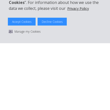
Cookies
”. For information about how we use the
data we collect, please visit our
Privacy Policy
© 2026 The Hertz System, Inc.
Accept Cookies
Decline Cookies
Datenschutzrichtlinie
|
Nutzungsbedingungen
|
Mietbedingungen
|
Sitemap Cookies verwalten
Manage my Cookies