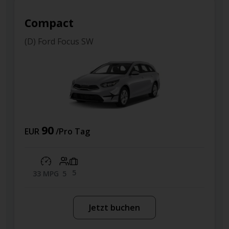
pact
Compa
ord Focus SW
(Y) Toyot
90
177
/Pro Tag
EUR
5
MPG
5
59 MPG
Jetzt buchen