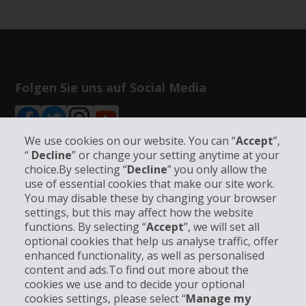
Folgen Sie uns auf Social Media
We use cookies on our website. You can “
Accept
”,
“
Decline
” or change your setting anytime at your
choice.By selecting “
Decline
” you only allow the
Unternehmensinformation
use of essential cookies that make our site work.
You may disable these by changing your browser
settings, but this may affect how the website
Partner
functions. By selecting “
Accept
”, we will set all
optional cookies that help us analyse traffic, offer
Kundenservice
enhanced functionality, as well as personalised
content and ads.To find out more about the
cookies we use and to decide your optional
Mieten bei Hertz
cookies settings, please select “
Manage my