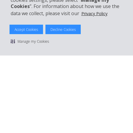
cookies settings, please select “
Manage my
Mieten bei Hertz
Cookies
”. For information about how we use the
data we collect, please visit our
Privacy Policy
Accept Cookies
Decline Cookies
© 2026 The Hertz System, Inc.
Datenschutzrichtlinie
|
Nutzungsbedingungen
|
Mietbedingungen
Manage my Cookies
|
Sitemap Cookies verwalten