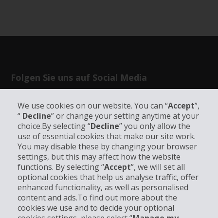
Folgen Sie uns auf Social Media
We use cookies on our website. You can “
Accept
”,
“
Decline
” or change your setting anytime at your
choice.By selecting “
Decline
” you only allow the
use of essential cookies that make our site work.
Unternehmensinformation
You may disable these by changing your browser
settings, but this may affect how the website
functions. By selecting “
Accept
”, we will set all
Partner
optional cookies that help us analyse traffic, offer
enhanced functionality, as well as personalised
Kundenservice
content and ads.To find out more about the
cookies we use and to decide your optional