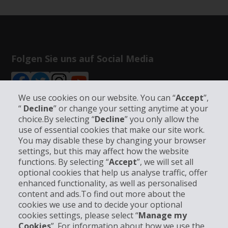
Folgen Sie uns auf Social Media
We use cookies on our website. You can “
Accept
”,
“
Decline
” or change your setting anytime at your
choice.By selecting “
Decline
” you only allow the
Unternehmensinformation
use of essential cookies that make our site work.
You may disable these by changing your browser
settings, but this may affect how the website
Partner
functions. By selecting “
Accept
”, we will set all
optional cookies that help us analyse traffic, offer
Kundenservice
enhanced functionality, as well as personalised
content and ads.To find out more about the
cookies we use and to decide your optional
Mieten bei Hertz
cookies settings, please select “
Manage my
Cookies
”. For information about how we use the