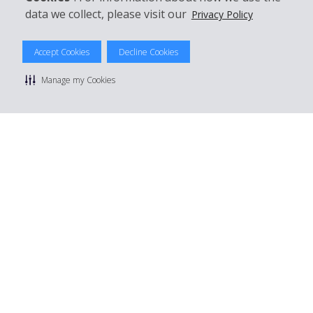
data we collect, please visit our
Privacy Policy
© 2026 The Hertz System, Inc.
Accept Cookies
Decline Cookies
Datenschutzrichtlinie
|
Nutzungsbedingungen
|
Mietbedingungen
|
Sitemap Cookies verwalten
Manage my Cookies