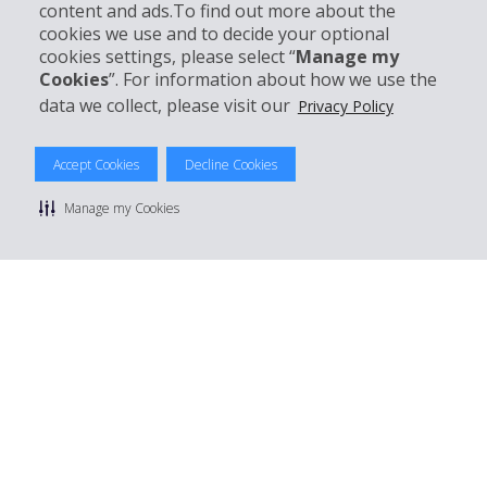
Kundenservice
content and ads.To find out more about the
cookies we use and to decide your optional
cookies settings, please select “
Manage my
Mieten bei Hertz
Cookies
”. For information about how we use the
data we collect, please visit our
Privacy Policy
Accept Cookies
Decline Cookies
© 2026 The Hertz System, Inc.
Datenschutzrichtlinie
|
Nutzungsbedingungen
|
Mietbedingungen
Manage my Cookies
|
Sitemap Cookies verwalten