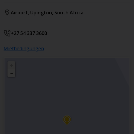
Airport
,
Upington
,
South Africa
+27 54 337 3600
Mietbedingungen
+
−