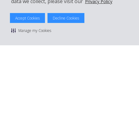
data we collect, please visit our
Privacy Policy
Accept Cookies
Decline Cookies
© 2026 The Hertz System, Inc.
Datenschutzrichtlinie
|
Nutzungsbedingungen
|
Mietbedingungen
Manage my Cookies
|
Sitemap Cookies verwalten