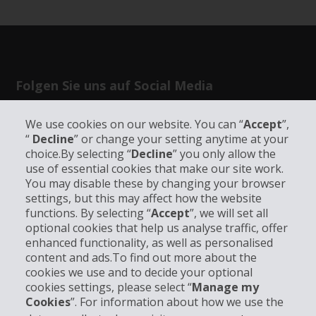
Folgen Sie uns auf Social Media
We use cookies on our website. You can “
Accept
”,
“
Decline
” or change your setting anytime at your
choice.By selecting “
Decline
” you only allow the
use of essential cookies that make our site work.
Unternehmensinformation
You may disable these by changing your browser
settings, but this may affect how the website
functions. By selecting “
Accept
”, we will set all
Partner
optional cookies that help us analyse traffic, offer
enhanced functionality, as well as personalised
Kundenservice
content and ads.To find out more about the
cookies we use and to decide your optional
cookies settings, please select “
Manage my
Mieten bei Hertz
Cookies
”. For information about how we use the