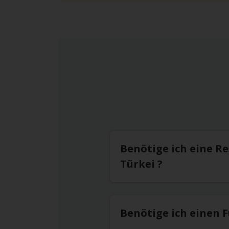
Ziel nach ca. 
Von Antalya zum
Verlassen Sie 
Die zweite Häl
Sobald Sie in 
Von Antalya zum
Folgen Sie der
Nehmen Sie an
Benötige ich eine R
Flughafen.
Türkei ?
Mit dem Mietwa
Benötige ich einen 