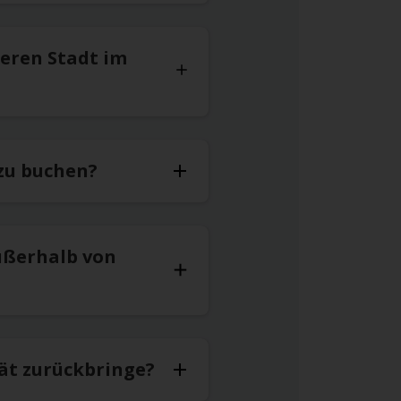
deren Stadt im
 zu buchen?
ußerhalb von
pät zurückbringe?