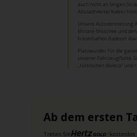
auch nicht an langen Str
Altstadtviertel Kaleici h
Unsere Autovermietung Anta
Minare-Moschee und den l
traumhaften Badeort Alan
Platzwunder für die ganze 
unserer Fahrzeugflotte. S
„türkischen Riviera” und 
Ab dem ersten Ta
Treten Sie
kostenlos 