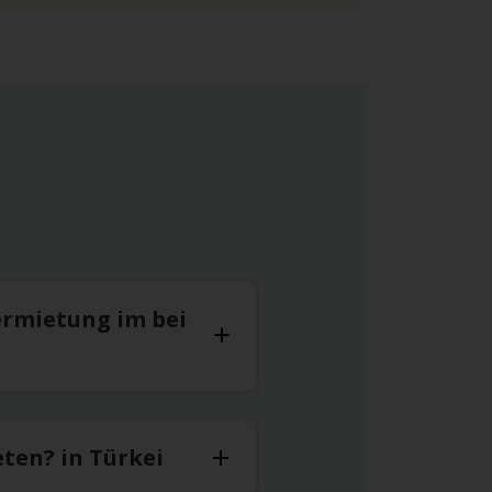
m Straßenverlauf für 37 km.
lang.
 Ihrer rechten Seite kaum übersehen.
folgen Sie dem Straßenverlauf bis zum
ermietung im bei
e.
ten? in Türkei