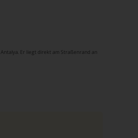
Antalya. Er liegt direkt am Straßenrand an
si. Die Parkplätze sind gesichert und es
 können.
rnt in einem zentralen Teil der Altstadt. Im
er.