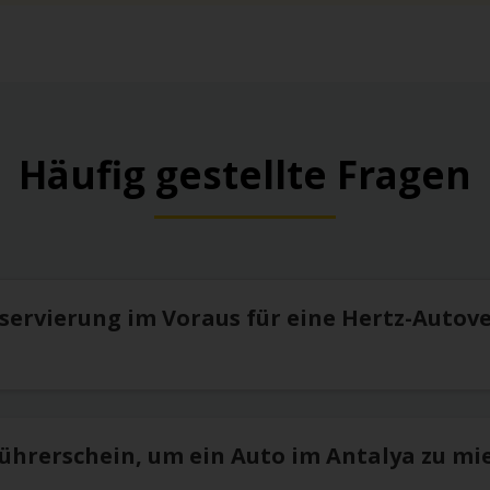
einer Stunde und fünf Minuten erreichen.
 Dinopark Antalya
Antalya über die D400 in Richtung Westen und folgen Sie de
fte der Strecke führt Sie direkt am Ufer des Mittelmeers ent
Häufig gestellte Fragen
Göynük sind, können Sie das große Schild des Dinoparks auf
 Flughafen Antalya
 D400 in Richtung Osten bis Havaalanı-Lara Yolu in Yeşilköy.
schließend die Ausfahrt Richtung Havaalanı-Lara Yolu und 
eservierung im Voraus für eine Hertz-Autov
gen brauchen Sie für die Anfahrt eine knappe Viertelstund
Führerschein, um ein Auto im Antalya zu mie