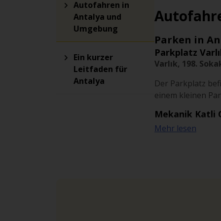
Autofahren in
Autofahr
Antalya und
Umgebung
Parken in An
Parkplatz Varl
Ein kurzer
Varlık, 198. Sok
Leitfaden für
Antalya
Der Parkplatz bef
einem kleinen Par
Mekanik Katli
Sinan, 07100 Mu
Mehr lesen
Das Parkhaus lieg
stehen Duplex-Ste
Cumhuriyet Me
Elmalı, 1. Sokak
Die Tiefgarage li
Umfeld gibt es vi