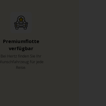
schwindigkeitsbegrenzungen:
Premiumflotte
verfügbar
Bei Hertz finden Sie Ihr
kreisförmig umschließt. Über sie erreichen
Wunschfahrzeug für jede
izli (225 km) führt.
Reise.
rt „Şehir merkezi” (Zentrum).
fschrift „Şehir merkezi” weiter, bis Sie Ihr