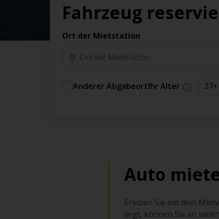
Vorteilen und Prämien an.
Fahrzeug reservi
Sie können direkt zu Ihrem Auto gehen, ohne
am Schalter in der Schlange stehen zu müssen.
Ort der Mietstation
An ausgewählten Standorten erhältlich.
Anderer Abgabeort
Ihr Alter
Auto miete
Erleben Sie mit dem Mietw
liegt, können Sie an viel