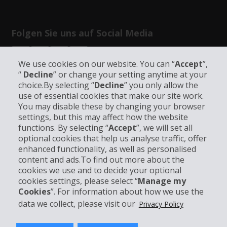
Folgen Sie uns auf Social Media
We use cookies on our website. You can “
Accept
”,
“
Decline
” or change your setting anytime at your
choice.By selecting “
Decline
” you only allow the
use of essential cookies that make our site work.
Unternehmensinformation
You may disable these by changing your browser
settings, but this may affect how the website
functions. By selecting “
Accept
”, we will set all
Partner
optional cookies that help us analyse traffic, offer
enhanced functionality, as well as personalised
Kundenservice
content and ads.To find out more about the
cookies we use and to decide your optional
cookies settings, please select “
Manage my
Mieten bei Hertz
Cookies
”. For information about how we use the
data we collect, please visit our
Privacy Policy