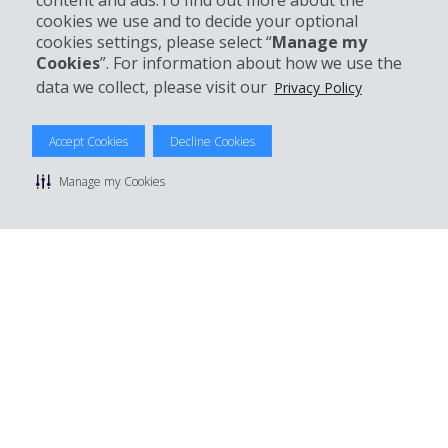
content and ads.To find out more about the
cookies we use and to decide your optional
Mieten bei Hertz
cookies settings, please select “
Manage my
Cookies
”. For information about how we use the
data we collect, please visit our
Privacy Policy
© 2026 The Hertz System, Inc.
Accept Cookies
Decline Cookies
Datenschutzrichtlinie
|
Nutzungsbedingungen
|
Mietbedingungen
|
Sitemap Cookies verwalten
Manage my Cookies