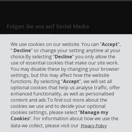
Folgen Sie uns auf Social Media
We use cookies on our website. You can “
Accept
”,
“
Decline
” or change your setting anytime at your
choice.By selecting “
Decline
” you only allow the
use of essential cookies that make our site work.
Unternehmensinformation
You may disable these by changing your browser
settings, but this may affect how the website
functions. By selecting “
Accept
”, we will set all
Partner
optional cookies that help us analyse traffic, offer
enhanced functionality, as well as personalised
Kundenservice
content and ads.To find out more about the
cookies we use and to decide your optional
cookies settings, please select “
Manage my
Mieten bei Hertz
Cookies
”. For information about how we use the
data we collect, please visit our
Privacy Policy