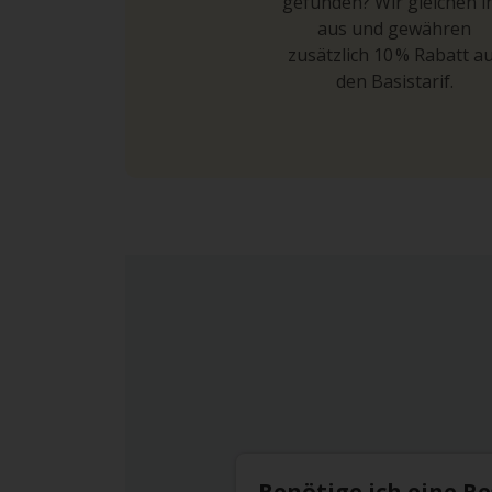
gefunden? Wir gleichen i
aus und gewähren
zusätzlich 10 % Rabatt a
den Basistarif.
Benötige ich eine R