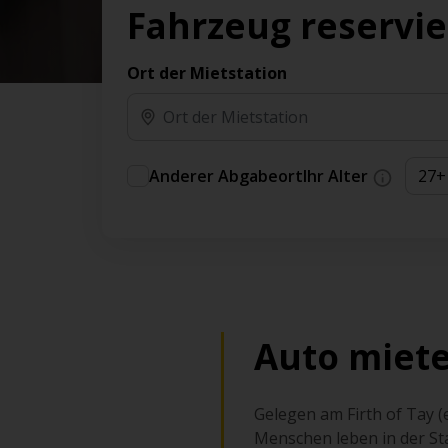
Vorteilen und Prämien an.
Fahrzeug reservi
Sie können direkt zu Ihrem Auto gehen, ohne
am Schalter in der Schlange stehen zu müssen.
Ort der Mietstation
An ausgewählten Standorten erhältlich.
Anderer Abgabeort
Ihr Alter
Auto miet
Gelegen am Firth of Tay (
Menschen leben in der Sta