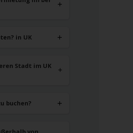
ten? in UK
eren Stadt im UK
zu buchen?
ußerhalb von