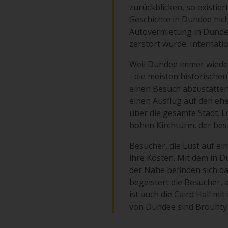
zurückblicken, so existiert
Geschichte in Dundee nic
Autovermietung in Dundee 
zerstört wurde. Internati
Weil Dundee immer wieder 
- die meisten historisch
einen Besuch abzustatten.
einen Ausflug auf den eh
über die gesamte Stadt. 
hohen Kirchturm, der bes
Besucher, die Lust auf e
ihre Kosten. Mit dem in 
der Nähe befinden sich d
begeistert die Besucher, 
ist auch die Caird Hall mi
von Dundee sind Brouhty 