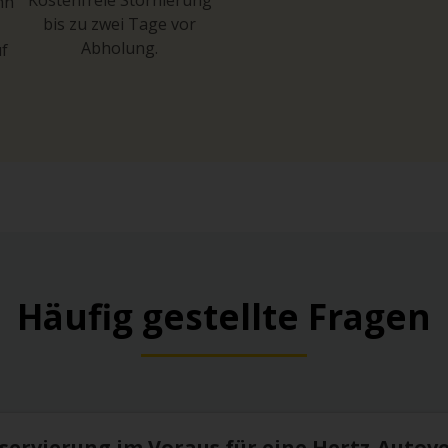
hn
bis zu zwei Tage vor
Abholung.
uf
Häufig gestellte Fragen
eservierung im Voraus für eine Hertz-Autov