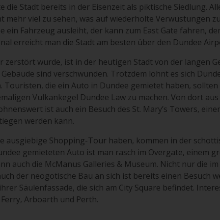
e die Stadt bereits in der Eisenzeit als piktische Siedlung. Al
ht mehr viel zu sehen, was auf wiederholte Verwüstungen zu
ein Fahrzeug ausleiht, der kann zum East Gate fahren, dem
onal erreicht man die Stadt am besten über den Dundee Airp
zerstört wurde, ist in der heutigen Stadt von der langen Ge
en Gebäude sind verschwunden. Trotzdem lohnt es sich Dund
 Touristen, die ein Auto in Dundee gemietet haben, sollten 
emaligen Vulkankegel Dundee Law zu machen. Von dort aus 
Lohnenswert ist auch ein Besuch des St. Mary’s Towers, ein
tiegen werden kann.
ine ausgiebige Shopping-Tour haben, kommen in der schotti
Dundee gemieteten Auto ist man rasch im Overgate, einem g
ann auch die McManus Galleries & Museum. Nicht nur die i
auch der neogotische Bau an sich ist bereits einen Besuch we
t ihrer Säulenfassade, die sich am City Square befindet. Inte
Ferry, Arboarth und Perth.