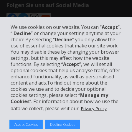
Folgen Sie uns auf Social Media
We use cookies on our website. You can “
Accept
”,
“
Decline
” or change your setting anytime at your
choice.By selecting “
Decline
” you only allow the
Unternehmensinformation
use of essential cookies that make our site work.
You may disable these by changing your browser
settings, but this may affect how the website
Partner
functions. By selecting “
Accept
”, we will set all
optional cookies that help us analyse traffic, offer
Kundenservice
enhanced functionality, as well as personalised
content and ads.To find out more about the
cookies we use and to decide your optional
Mieten bei Hertz
cookies settings, please select “
Manage my
Cookies
”. For information about how we use the
data we collect, please visit our
Privacy Policy
© 2026 The Hertz System, Inc.
Accept Cookies
Decline Cookies
Datenschutzrichtlinie
|
Nutzungsbedingungen
|
Mietbedingungen