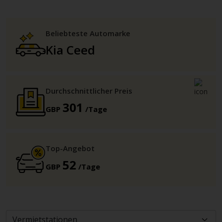
Beliebteste Automarke
Kia Ceed
Durchschnittlicher Preis
301
GBP
/Tage
Top-Angebot
52
GBP
/Tage