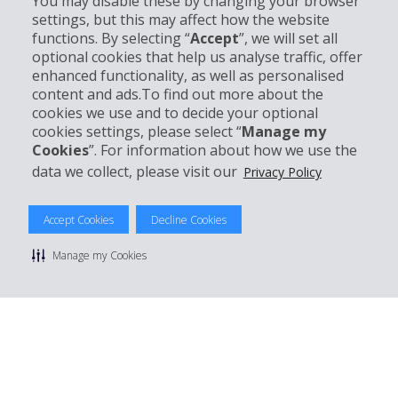
You may disable these by changing your browser
settings, but this may affect how the website
Partner
functions. By selecting “
Accept
”, we will set all
optional cookies that help us analyse traffic, offer
Kundenservice
enhanced functionality, as well as personalised
content and ads.To find out more about the
cookies we use and to decide your optional
Mieten bei Hertz
cookies settings, please select “
Manage my
Cookies
”. For information about how we use the
data we collect, please visit our
Privacy Policy
© 2026 The Hertz System, Inc.
Accept Cookies
Decline Cookies
Datenschutzrichtlinie
|
Nutzungsbedingungen
|
Mietbedingungen
|
Sitemap Cookies verwalten
Manage my Cookies