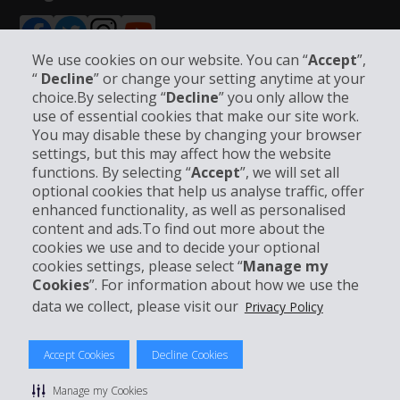
We use cookies on our website. You can “
Accept
”,
“
Decline
” or change your setting anytime at your
choice.By selecting “
Decline
” you only allow the
Unternehmensinformation
use of essential cookies that make our site work.
You may disable these by changing your browser
settings, but this may affect how the website
Partner
functions. By selecting “
Accept
”, we will set all
optional cookies that help us analyse traffic, offer
Kundenservice
enhanced functionality, as well as personalised
content and ads.To find out more about the
cookies we use and to decide your optional
Mieten bei Hertz
cookies settings, please select “
Manage my
Cookies
”. For information about how we use the
data we collect, please visit our
Privacy Policy
© 2026 The Hertz System, Inc.
Accept Cookies
Decline Cookies
Datenschutzrichtlinie
|
Nutzungsbedingungen
|
Mietbedingungen
|
Sitemap Cookies verwalten
Manage my Cookies