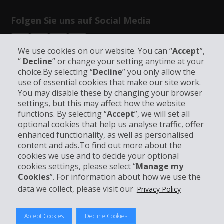
Folgen Sie uns auf Social Media
We use cookies on our website. You can “
Accept
”,
“
Decline
” or change your setting anytime at your
choice.By selecting “
Decline
” you only allow the
use of essential cookies that make our site work.
Unternehmensinformation
You may disable these by changing your browser
settings, but this may affect how the website
functions. By selecting “
Accept
”, we will set all
Partner
optional cookies that help us analyse traffic, offer
enhanced functionality, as well as personalised
Kundenservice
content and ads.To find out more about the
cookies we use and to decide your optional
cookies settings, please select “
Manage my
Mieten bei Hertz
Cookies
”. For information about how we use the
data we collect, please visit our
Privacy Policy
Accept Cookies
Decline Cookies
© 2026 The Hertz System, Inc.