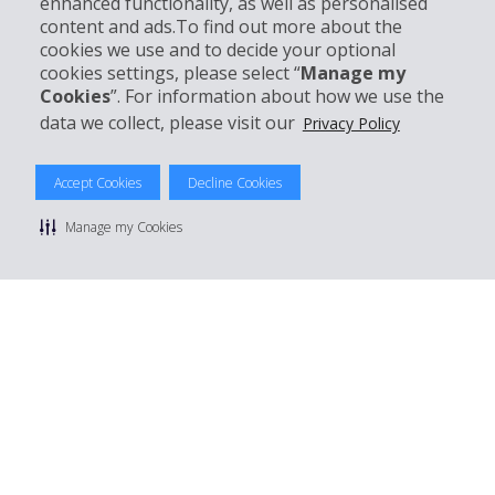
enhanced functionality, as well as personalised
Kundenservice
content and ads.To find out more about the
cookies we use and to decide your optional
Mieten bei Hertz
cookies settings, please select “
Manage my
Cookies
”. For information about how we use the
data we collect, please visit our
Privacy Policy
© 2026 The Hertz System, Inc.
Accept Cookies
Decline Cookies
Datenschutzrichtlinie
|
Nutzungsbedingungen
|
Mietbedingungen
|
Sitemap Cookies verwalten
Manage my Cookies