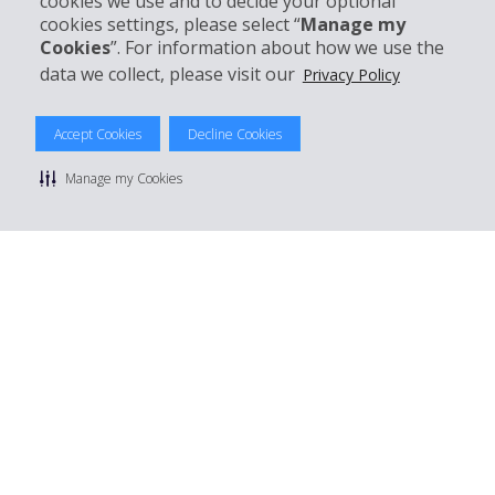
cookies we use and to decide your optional
Mieten bei Hertz
cookies settings, please select “
Manage my
Cookies
”. For information about how we use the
data we collect, please visit our
Privacy Policy
© 2026 The Hertz System, Inc.
Accept Cookies
Decline Cookies
Datenschutzrichtlinie
|
Nutzungsbedingungen
|
Mietbedingungen
|
Sitemap Cookies verwalten
Manage my Cookies