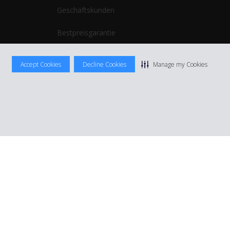
Geschäftskunden
Bestpreisgarantie
Hertz Reiseblog
Accept Cookies
Decline Cookies
Manage my Cookies
Nutzungsbedingungen
|
Mietbedingungen
|
Sitemap Cookies verwalten