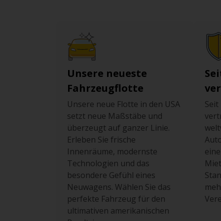
Durham
(
3
)
E
Unsere neueste
Sei
El Paso
(
2
)
Fahrzeugflotte
ve
Unsere neue Flotte in den USA
Seit
setzt neue Maßstäbe und
ver
F
überzeugt auf ganzer Linie.
welt
Erleben Sie frische
Auto
Fairbanks
(
1
)
Innenräume, modernste
eine
Technologien und das
Miet
Fairfield
(
4
)
besondere Gefühl eines
Stan
Neuwagens. Wählen Sie das
mehr
perfekte Fahrzeug für den
Vere
Fayetteville
(
2
)
ultimativen amerikanischen