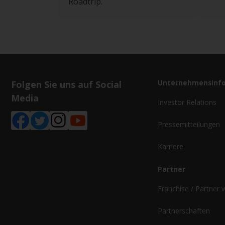
Roadtrip.
Florence
(
1
)
Fort Smith
(
3
)
Fresno
(
2
)
Folgen Sie uns auf Social
Unternehmensinf
Media
G
Investor Relations
Grapevine
(
1
)
Pressemitteilungen
Karriere
Greenville
(
5
)
Partner
Franchise / Partner
H
Partnerschaften
Harrison
(
1
)