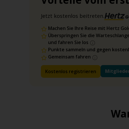
Clearwater
(
1
)
Jetzt kostenlos beitreten.
Machen Sie Ihre Reise mit Hertz Go
Cleveland
(
4
)
Überspringen Sie die Warteschlange
und fahren Sie los
Cody
(
2
)
Punkte sammeln und gegen kostenl
Gemeinsam fahren
Conway
(
1
)
Mitgliede
Kostenlos registrieren
D
Dayton
(
1
)
War
Denton
(
2
)
Dodge City
(
2
)