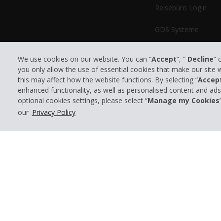
Reisebüro Login
Harvey
(
2
)
GDS Systeme
Hicksville
(
1
)
We use cookies on our website. You can “
Accept
”, “
Decline
” 
Hillsboro
(
3
)
you only allow the use of essential cookies that make our site
this may affect how the website functions. By selecting “
Accep
enhanced functionality, as well as personalised content and ad
Hot Springs
(
1
)
optional cookies settings, please select “
Manage my Cookies
© 2026 The Hertz System, Inc.
our
Privacy Policy
Huntsville
(
2
)
J
Jonesboro
(
1
)
Joplin
(
1
)