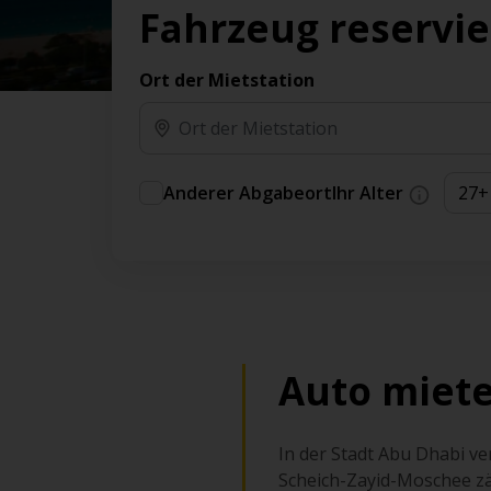
Vorteilen und Prämien an.
Fahrzeug reservi
Sie können direkt zu Ihrem Auto gehen, ohne
am Schalter in der Schlange stehen zu müssen.
Ort der Mietstation
An ausgewählten Standorten erhältlich.
Anderer Abgabeort
Ihr Alter
Auto miete
In der Stadt Abu Dhabi v
Scheich-Zayid-Moschee zäh