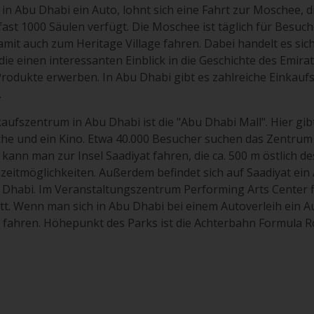
in Abu Dhabi ein Auto, lohnt sich eine Fahrt zur Moschee, 
ast 1000 Säulen verfügt. Die Moschee ist täglich für Besuche
mit auch zum Heritage Village fahren. Dabei handelt es sic
die einen interessanten Einblick in die Geschichte des Emira
odukte erwerben. In Abu Dhabi gibt es zahlreiche Einkaufs
.
kaufszentrum in Abu Dhabi ist die "Abu Dhabi Mall". Hier gib
che und ein Kino. Etwa 40.000 Besucher suchen das Zentrum 
kann man zur Insel Saadiyat fahren, die ca. 500 m östlich des
eizeitmöglichkeiten. Außerdem befindet sich auf Saadiyat e
 Dhabi. Im Veranstaltungszentrum Performing Arts Center 
t. Wenn man sich in Abu Dhabi bei einem Autoverleih ein 
d fahren. Höhepunkt des Parks ist die Achterbahn Formula R