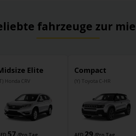
eliebte fahrzeuge zur mie
Midsize Elite
Compact
T) Honda CRV
(Y) Toyota C-HR
57
29
AED
/Pro Tag
AED
/Pro Tag