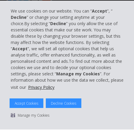
Geltung ausdrücklich zu. Gesetzlich zwingende
We use cookies on our website. You can “
Accept
”, “
Verbraucherrechte bleiben unberührt.
Decline
” or change your setting anytime at your
choice.By selecting “
Decline
” you only allow the use of
Unternehmensinformation
essential cookies that make our site work. You may
A: Fahrzeugzustand,
disable these by changing your browser settings, but this
Partner
may affect how the website functions. By selecting
Reparaturen,
“
Accept
”, we will set all optional cookies that help us
Betriebsmittel
analyse traffic, offer enhanced functionality, as well as
Kundenservice
personalised content and ads.To find out more about the
1. Der Mieter verpflichtet sich, das Fahrzeug
cookies we use and to decide your optional cookies
Mieten bei Hertz
schonend und fachgerecht zu behandeln, alle
settings, please select “
Manage my Cookies
”. For
maßgeblichen Vorschriften und technischen
information about how we use the data we collect, please
Regeln – insbesondere die regelmäßige
visit our
Privacy Policy
Prüfung eines ausreichenden Wasser- und
Motorölstands, des Reifendrucks sowie fälliger
Accept Cookies
Decline Cookies
© 2026 The Hertz System, Inc.
Inspektionen – zu beachten und regelmäßig
Datenschutzrichtlinie
|
Nutzungsbedingungen
|
Mietbedingungen
Manage my Cookies
zu prüfen, ob sich das Fahrzeug in einem
|
Sitemap Cookies verwalten
verkehrssicheren Zustand befindet. Fahrzeuge
sind ordnungsgemäß zu verschließen; bei