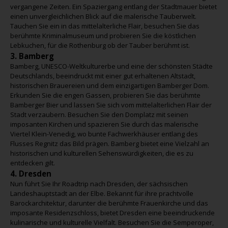
vergangene Zeiten. Ein Spaziergang entlang der Stadtmauer bietet
einen unvergleichlichen Blick auf die malerische Tauberwelt.
Tauchen Sie ein in das mittelalterliche Flair, besuchen Sie das
berühmte Kriminalmuseum und probieren Sie die köstlichen
Lebkuchen, für die Rothenburg ob der Tauber berühmt ist.
3. Bamberg
Bamberg, UNESCO-Weltkulturerbe und eine der schönsten Städte
Deutschlands, beeindruckt mit einer gut erhaltenen Altstadt,
historischen Brauereien und dem einzigartigen Bamberger Dom.
Erkunden Sie die engen Gassen, probieren Sie das berühmte
Bamberger Bier und lassen Sie sich vom mittelalterlichen Flair der
Stadt verzaubern. Besuchen Sie den Domplatz mit seinen
imposanten Kirchen und spazieren Sie durch das malerische
Viertel Klein-Venedig, wo bunte Fachwerkhäuser entlang des
Flusses Regnitz das Bild prägen. Bamberg bietet eine Vielzahl an
historischen und kulturellen Sehenswürdigkeiten, die es zu
entdecken gilt.
4. Dresden
Nun führt Sie Ihr Roadtrip nach Dresden, der sächsischen
Landeshauptstadt an der Elbe. Bekannt für ihre prachtvolle
Barockarchitektur, darunter die berühmte Frauenkirche und das
imposante Residenzschloss, bietet Dresden eine beeindruckende
kulinarische und kulturelle Vielfalt. Besuchen Sie die Semperoper,