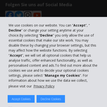
Folgen Sie uns auf Social Media
We use cookies on our website. You can “
Accept
”, “
Decline
” or change your setting anytime at your
choice.By selecting “
Decline
” you only allow the use of
Unternehmensinformation
essential cookies that make our site work. You may
disable these by changing your browser settings, but this
Partner
may affect how the website functions. By selecting
“
Accept
”, we will set all optional cookies that help us
analyse traffic, offer enhanced functionality, as well as
Kundenservice
personalised content and ads.To find out more about the
cookies we use and to decide your optional cookies
settings, please select “
Manage my Cookies
”. For
Mieten bei Hertz
information about how we use the data we collect,
please visit our
Privacy Policy
Accept Cookies
Decline Cookies
© 2026 The Hertz System, Inc.
Datenschutzrichtlinie
|
Nutzungsbedingungen
|
Mietbedingungen