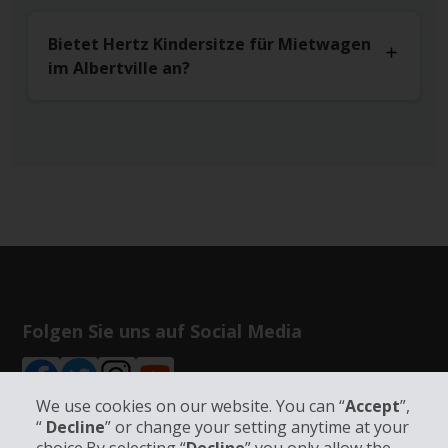
Bietet Hertz Kindersitze für Mietwagen
im Albertville an?
Folgen Sie uns auf Social Media
We use cookies on our website. You can “
Accept
”,
“
Decline
” or change your setting anytime at your