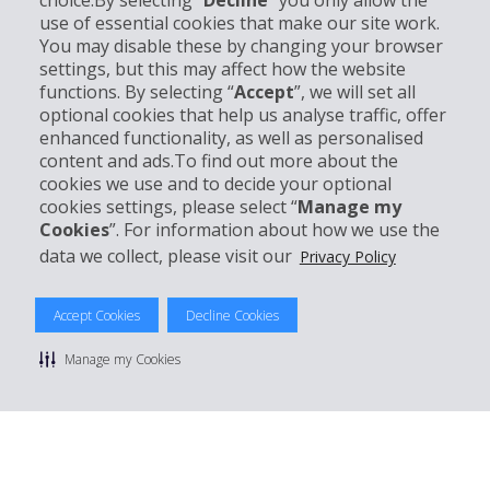
choice.By selecting “
Decline
” you only allow the
Unternehmensinformation
use of essential cookies that make our site work.
You may disable these by changing your browser
settings, but this may affect how the website
Partner
functions. By selecting “
Accept
”, we will set all
optional cookies that help us analyse traffic, offer
Kundenservice
enhanced functionality, as well as personalised
content and ads.To find out more about the
cookies we use and to decide your optional
Mieten bei Hertz
cookies settings, please select “
Manage my
Cookies
”. For information about how we use the
data we collect, please visit our
Privacy Policy
© 2026 The Hertz System, Inc.
Accept Cookies
Decline Cookies
Datenschutzrichtlinie
|
Nutzungsbedingungen
|
Mietbedingungen
|
Sitemap Cookies verwalten
Manage my Cookies