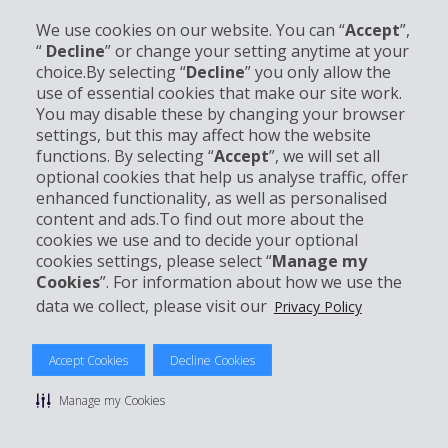
We use cookies on our website. You can “
Accept
”,
“
Decline
” or change your setting anytime at your
choice.By selecting “
Decline
” you only allow the
Unternehmensinformation
use of essential cookies that make our site work.
You may disable these by changing your browser
settings, but this may affect how the website
Partner
functions. By selecting “
Accept
”, we will set all
optional cookies that help us analyse traffic, offer
Kundenservice
enhanced functionality, as well as personalised
content and ads.To find out more about the
cookies we use and to decide your optional
Mieten bei Hertz
cookies settings, please select “
Manage my
Cookies
”. For information about how we use the
data we collect, please visit our
Privacy Policy
© 2026 The Hertz System, Inc.
Accept Cookies
Decline Cookies
Datenschutzrichtlinie
|
Nutzungsbedingungen
|
Mietbedingungen
|
Sitemap Cookies verwalten
Manage my Cookies