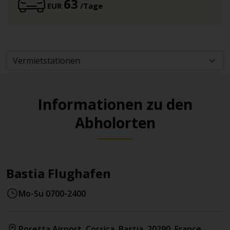
63
EUR
/Tage
Informationen zu den
Abholorten
Bastia Flughafen
Mo-Su 0700-2400
Poretta Airport
, Corsica
,
Bastia
,
20290
,
France