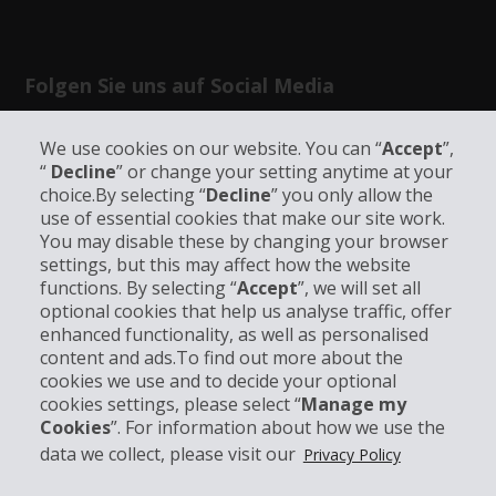
Folgen Sie uns auf Social Media
We use cookies on our website. You can “
Accept
”,
“
Decline
” or change your setting anytime at your
choice.By selecting “
Decline
” you only allow the
use of essential cookies that make our site work.
Unternehmensinformation
You may disable these by changing your browser
settings, but this may affect how the website
functions. By selecting “
Accept
”, we will set all
Partner
optional cookies that help us analyse traffic, offer
enhanced functionality, as well as personalised
Kundenservice
content and ads.To find out more about the
cookies we use and to decide your optional
cookies settings, please select “
Manage my
Mieten bei Hertz
Cookies
”. For information about how we use the
data we collect, please visit our
Privacy Policy