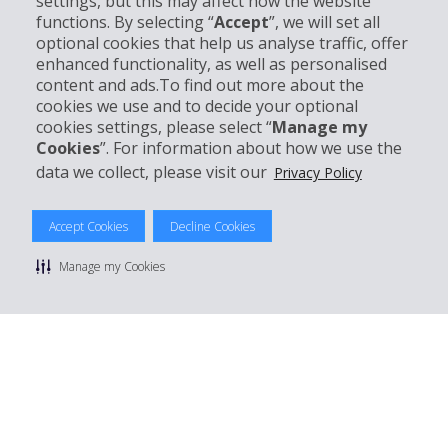
settings, but this may affect how the website
functions. By selecting “
Accept
”, we will set all
Partner
optional cookies that help us analyse traffic, offer
enhanced functionality, as well as personalised
Kundenservice
content and ads.To find out more about the
cookies we use and to decide your optional
cookies settings, please select “
Manage my
Mieten bei Hertz
Cookies
”. For information about how we use the
data we collect, please visit our
Privacy Policy
Accept Cookies
Decline Cookies
© 2026 The Hertz System, Inc.
Datenschutzrichtlinie
|
Nutzungsbedingungen
|
Mietbedingungen
Manage my Cookies
|
Sitemap Cookies verwalten