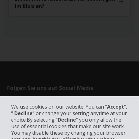
im Blois an?
Folgen Sie uns auf Social Media
We use cookies on our website. You can “
Accept
”,
“
Decline
” or change your setting anytime at your
choice.By selecting “
Decline
” you only allow the
use of essential cookies that make our site work.
Unternehmensinformation
You may disable these by changing your browser