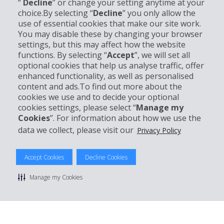
“
Decline
” or change your setting anytime at your
choice.By selecting “
Decline
” you only allow the
use of essential cookies that make our site work.
You may disable these by changing your browser
Unternehmensinformation
settings, but this may affect how the website
functions. By selecting “
Accept
”, we will set all
Partner
optional cookies that help us analyse traffic, offer
enhanced functionality, as well as personalised
content and ads.To find out more about the
Kundenservice
cookies we use and to decide your optional
cookies settings, please select “
Manage my
Mieten bei Hertz
Cookies
”. For information about how we use the
data we collect, please visit our
Privacy Policy
Accept Cookies
Decline Cookies
© 2026 The Hertz System, Inc.
Manage my Cookies
Datenschutzrichtlinie
|
Nutzungsbedingungen
|
Mietbedingungen
|
Sitemap Cookies verwalten