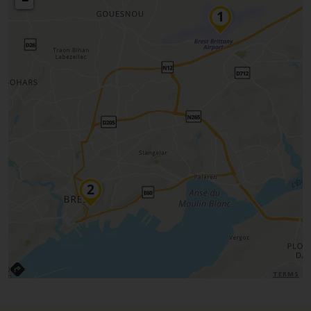
−
TERMS