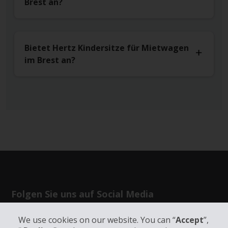
Brest an?
Bietet Hertz Kindersitze für Mietwagen
im Brest an?
Folgen Sie uns auf Social Media
We use cookies on our website. You can “
Accept
”,