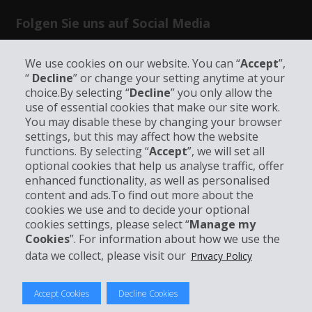
Folgen Sie uns auf Social Media
We use cookies on our website. You can “
Accept
”,
“
Decline
” or change your setting anytime at your
choice.By selecting “
Decline
” you only allow the
use of essential cookies that make our site work.
Unternehmensinformation
You may disable these by changing your browser
settings, but this may affect how the website
functions. By selecting “
Accept
”, we will set all
Partner
optional cookies that help us analyse traffic, offer
enhanced functionality, as well as personalised
Kundenservice
content and ads.To find out more about the
cookies we use and to decide your optional
cookies settings, please select “
Manage my
Mieten bei Hertz
Cookies
”. For information about how we use the
data we collect, please visit our
Privacy Policy
Accept Cookies
Decline Cookies
© 2026 The Hertz System, Inc.