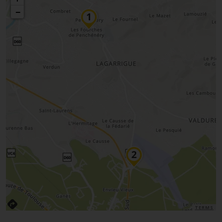
−
TERMS