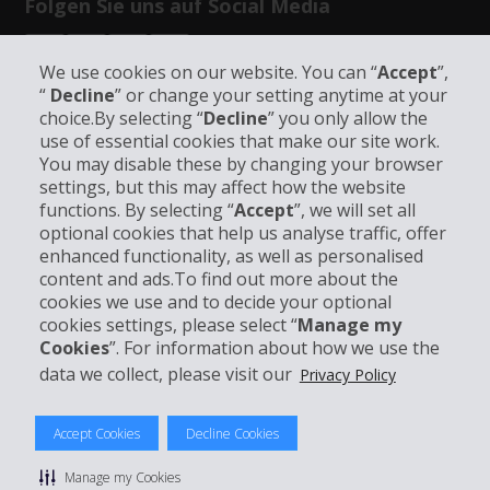
Folgen Sie uns auf Social Media
We use cookies on our website. You can “
Accept
”,
“
Decline
” or change your setting anytime at your
choice.By selecting “
Decline
” you only allow the
use of essential cookies that make our site work.
Unternehmensinformation
You may disable these by changing your browser
settings, but this may affect how the website
functions. By selecting “
Accept
”, we will set all
Partner
optional cookies that help us analyse traffic, offer
enhanced functionality, as well as personalised
Kundenservice
content and ads.To find out more about the
cookies we use and to decide your optional
cookies settings, please select “
Manage my
Mieten bei Hertz
Cookies
”. For information about how we use the
data we collect, please visit our
Privacy Policy
Accept Cookies
Decline Cookies
© 2026 The Hertz System, Inc.
Datenschutzrichtlinie
|
Nutzungsbedingungen
|
Mietbedingungen
Manage my Cookies
|
Sitemap Cookies verwalten