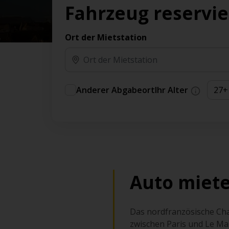
Vorteilen und Prämien an.
Fahrzeug reservi
Sie können direkt zu Ihrem Auto gehen, ohne
am Schalter in der Schlange stehen zu müssen.
Ort der Mietstation
An ausgewählten Standorten erhältlich.
Anderer Abgabeort
Ihr Alter
Auto miete
Das nordfranzösische Cha
zwischen Paris und Le Man