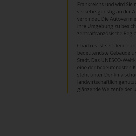
Frankreichs und wird Sie m
verkehrsgünstig an der A
verbindet. Die Autovermie
ihre Umgebung zu besicht
zentralfranzösische Regi
Chartres ist seit dem früh
bedeutendste Gebäude und
Stadt. Das UNESCO-Weltkur
eine der bedeutendsten Ka
steht unter Denkmalschutz
landwirtschaftlich genutz
glänzende Weizenfelder un