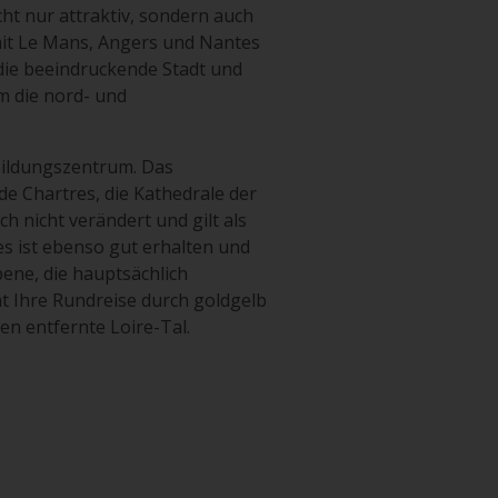
icht nur attraktiv, sondern auch
mit Le Mans, Angers und Nantes
 die beeindruckende Stadt und
m die nord- und
 Bildungszentrum. Das
e Chartres, die Kathedrale der
 nicht verändert und gilt als
es ist ebenso gut erhalten und
ene, die hauptsächlich
nt Ihre Rundreise durch goldgelb
en entfernte Loire-Tal.