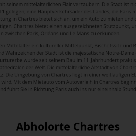
it seinem mittelalterlichen Flair verzaubern. Die Stadt ist n
11 gelegen, eine Hauptverkehrsader des Landes, die Paris 
tung in Chartres bietet sich an, um ein Auto zu mieten und
igen. Chartres bietet einen ausgezeichneten Stützpunkt, u
on zwischen Paris, Orléans und Le Mans zu erkunden.
en Mittelalter ein kultureller Mittelpunkt, Bischofssitz und
 Wahrzeichen der Stadt ist die majestätische Notre-Dame d
turerbe wurde seit seinem Bau im 11. Jahrhundert praktisch
thedralen der Welt. Die mittelalterliche Altstadt von Chartr
. Die Umgebung von Chartres liegt in einer weitläufigen Eb
t wird. Mit dem Mietauto vom Autoverleih in Chartres begin
d führt Sie in Richtung Paris auch ins nur eineinhalb Stund
Abholorte Chartres