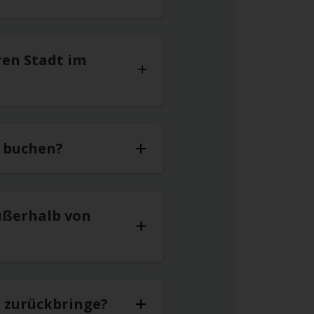
ren Stadt im
u buchen?
ußerhalb von
t zurückbringe?