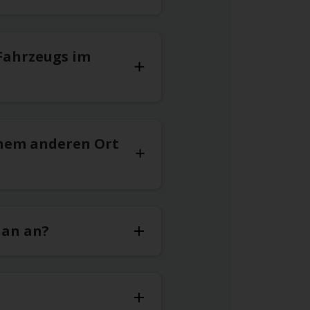
Fahrzeugs im
inem anderen Ort
nan an?