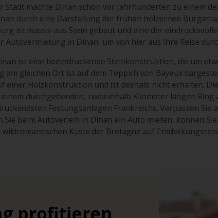
r Stadt machte Dinan schon vor Jahrhunderten zu einem de
inan durch eine Darstellung der frühen hölzernen Burgan
urg ist massiv aus Stein gebaut und eine der eindrucksvol
er Autovermietung in Dinan, um von hier aus Ihre Reise durc
nan ist eine beeindruckende Steinkonstruktion, die um etw
 am gleichen Ort ist auf dem Teppich von Bayeux dargestellt
 einer Holzkonstruktion und ist deshalb nicht erhalten. Di
on einem durchgehenden, zweieinhalb Kilometer langen Rin
ruckendsten Festungsanlagen Frankreichs. Verpassen Sie a
n Sie beim Autoverleih in Dinan ein Auto mieten, können Si
 wildromantischen Küste der Bretagne auf Entdeckungsreis
g profitieren