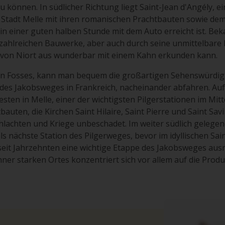
können. In südlicher Richtung liegt Saint-Jean d'Angély, ein
e Stadt Melle mit ihren romanischen Prachtbauten sowie de
in einer guten halben Stunde mit dem Auto erreicht ist. Bek
zahlreichen Bauwerke, aber auch durch seine unmittelbare 
 von Niort aus wunderbar mit einem Kahn erkunden kann.
o in Fosses, kann man bequem die großartigen Sehenswürdi
l des Jakobsweges in Frankreich, nacheinander abfahren. Au
ten in Melle, einer der wichtigsten Pilgerstationen im Mitte
auten, die Kirchen Saint Hilaire, Saint Pierre und Saint Sav
hlachten und Kriege unbeschadet. Im weiter südlich gelegen
als nächste Station des Pilgerweges, bevor im idyllischen Sai
 seit Jahrzehnten eine wichtige Etappe des Jakobsweges ausma
ner starken Ortes konzentriert sich vor allem auf die Prod