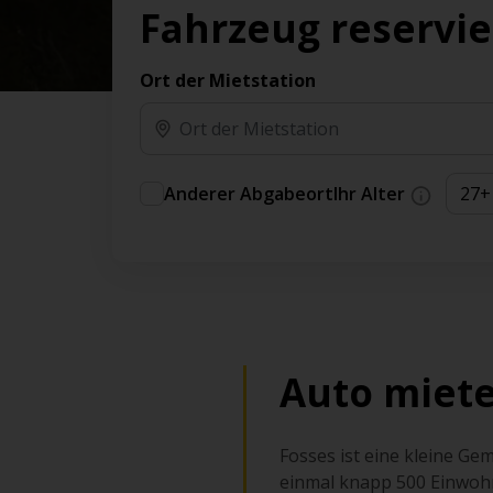
Vorteilen und Prämien an.
Fahrzeug reservi
Sie können direkt zu Ihrem Auto gehen, ohne
am Schalter in der Schlange stehen zu müssen.
Ort der Mietstation
An ausgewählten Standorten erhältlich.
Anderer Abgabeort
Ihr Alter
Auto miete
Fosses ist eine kleine G
einmal knapp 500 Einwohne