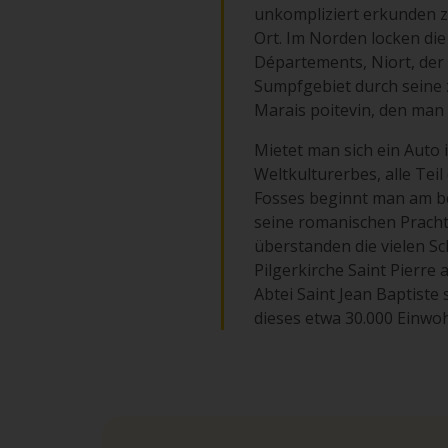
unkompliziert erkunden zu 
Ort. Im Norden locken di
Départements, Niort, der 
Sumpfgebiet durch seine 
Marais poitevin, den man
Mietet man sich ein Aut
Weltkulturerbes, alle Tei
Fosses beginnt man am bes
seine romanischen Prachtb
überstanden die vielen Sc
Pilgerkirche Saint Pierre 
Abtei Saint Jean Baptiste
dieses etwa 30.000 Einwoh