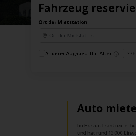
Vorteilen und Prämien an.
Fahrzeug reservi
Sie können direkt zu Ihrem Auto gehen, ohne
am Schalter in der Schlange stehen zu müssen.
Ort der Mietstation
An ausgewählten Standorten erhältlich.
Anderer Abgabeort
Ihr Alter
Auto miete
Im Herzen Frankreichs bef
und hat rund 13.000 Einwo