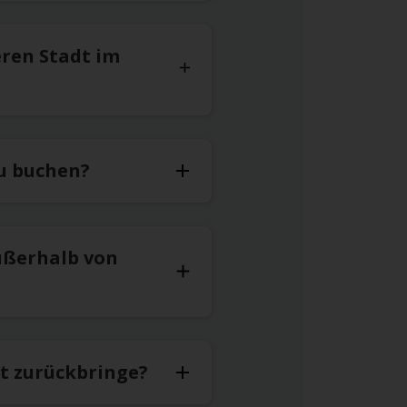
eren Stadt im
zu buchen?
ußerhalb von
ät zurückbringe?