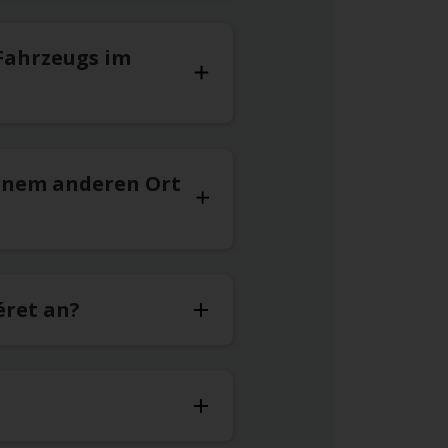
Fahrzeugs im
inem anderen Ort
éret an?