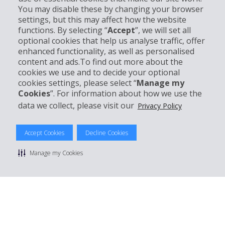
You may disable these by changing your browser
settings, but this may affect how the website
Partner
functions. By selecting “
Accept
”, we will set all
optional cookies that help us analyse traffic, offer
Kundenservice
enhanced functionality, as well as personalised
content and ads.To find out more about the
cookies we use and to decide your optional
Mieten bei Hertz
cookies settings, please select “
Manage my
Cookies
”. For information about how we use the
data we collect, please visit our
Privacy Policy
© 2026 The Hertz System, Inc.
Accept Cookies
Decline Cookies
Datenschutzrichtlinie
|
Nutzungsbedingungen
|
Mietbedingungen
|
Sitemap Cookies verwalten
Manage my Cookies