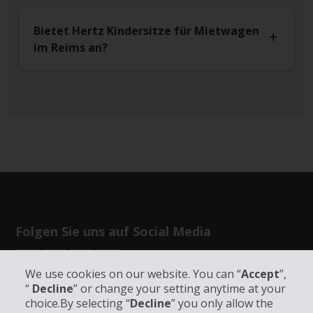
Bietet Hertz Kindersitze für Mietwagen
im Reims an?
Folgen Sie uns auf Social Media
We use cookies on our website. You can “
Accept
”,
“
Decline
” or change your setting anytime at your
choice.By selecting “
Decline
” you only allow the