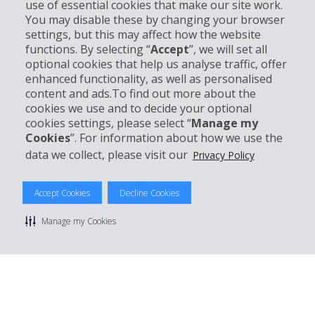
use of essential cookies that make our site work.
Unternehmensinformation
You may disable these by changing your browser
settings, but this may affect how the website
functions. By selecting “
Accept
”, we will set all
Partner
optional cookies that help us analyse traffic, offer
enhanced functionality, as well as personalised
Kundenservice
content and ads.To find out more about the
cookies we use and to decide your optional
cookies settings, please select “
Manage my
Mieten bei Hertz
Cookies
”. For information about how we use the
data we collect, please visit our
Privacy Policy
Accept Cookies
Decline Cookies
© 2026 The Hertz System, Inc.
Datenschutzrichtlinie
|
Nutzungsbedingungen
|
Mietbedingungen
Manage my Cookies
|
Sitemap Cookies verwalten