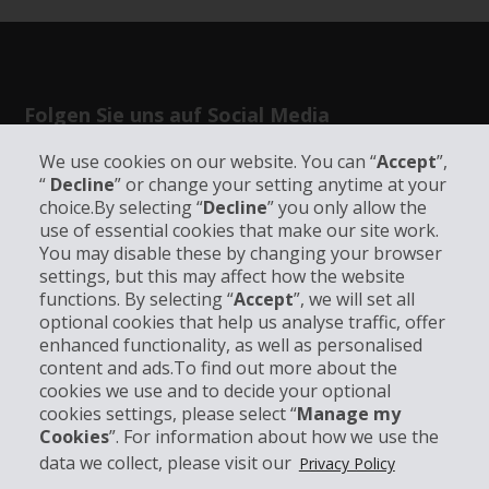
Folgen Sie uns auf Social Media
We use cookies on our website. You can “
Accept
”,
“
Decline
” or change your setting anytime at your
choice.By selecting “
Decline
” you only allow the
use of essential cookies that make our site work.
You may disable these by changing your browser
Unternehmensinformation
settings, but this may affect how the website
functions. By selecting “
Accept
”, we will set all
Partner
optional cookies that help us analyse traffic, offer
enhanced functionality, as well as personalised
content and ads.To find out more about the
Kundenservice
cookies we use and to decide your optional
cookies settings, please select “
Manage my
Cookies
”. For information about how we use the
Mieten bei Hertz
data we collect, please visit our
Privacy Policy