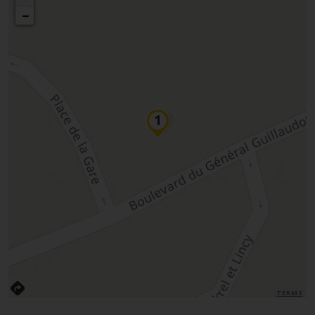
−
TERMS