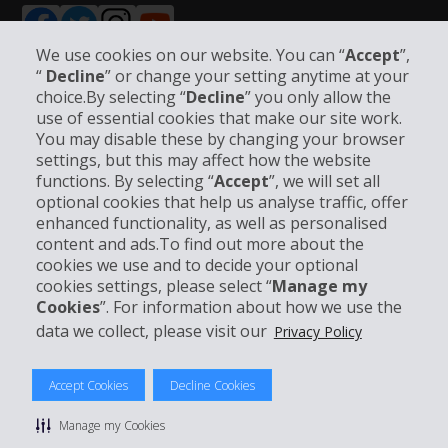
We use cookies on our website. You can “
Accept
”,
“
Decline
” or change your setting anytime at your
choice.By selecting “
Decline
” you only allow the
Unternehmensinformation
use of essential cookies that make our site work.
You may disable these by changing your browser
settings, but this may affect how the website
Partner
functions. By selecting “
Accept
”, we will set all
optional cookies that help us analyse traffic, offer
Kundenservice
enhanced functionality, as well as personalised
content and ads.To find out more about the
cookies we use and to decide your optional
Mieten bei Hertz
cookies settings, please select “
Manage my
Cookies
”. For information about how we use the
data we collect, please visit our
Privacy Policy
© 2026 The Hertz System, Inc.
Accept Cookies
Decline Cookies
Datenschutzrichtlinie
|
Nutzungsbedingungen
|
Mietbedingungen
|
Sitemap Cookies verwalten
Manage my Cookies