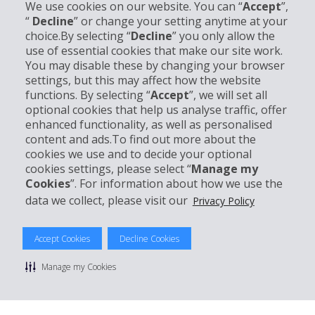
We use cookies on our website. You can “
Accept
”,
“
Decline
” or change your setting anytime at your
choice.By selecting “
Decline
” you only allow the
use of essential cookies that make our site work.
Unternehmensinformation
You may disable these by changing your browser
settings, but this may affect how the website
functions. By selecting “
Accept
”, we will set all
Partner
optional cookies that help us analyse traffic, offer
enhanced functionality, as well as personalised
Kundenservice
content and ads.To find out more about the
cookies we use and to decide your optional
cookies settings, please select “
Manage my
Mieten bei Hertz
Cookies
”. For information about how we use the
data we collect, please visit our
Privacy Policy
Accept Cookies
Decline Cookies
© 2026 The Hertz System, Inc.
Datenschutzrichtlinie
|
Nutzungsbedingungen
|
Mietbedingungen
Manage my Cookies
|
Sitemap Cookies verwalten