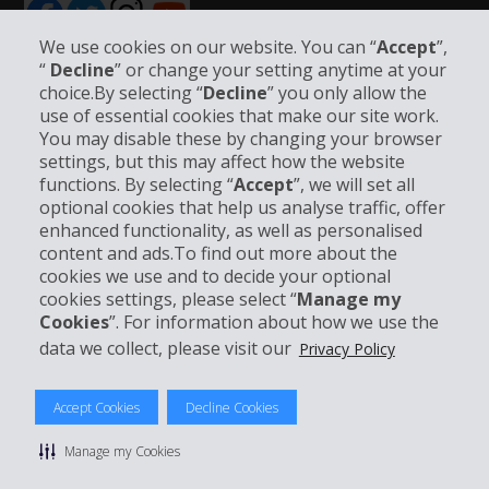
We use cookies on our website. You can “
Accept
”,
“
Decline
” or change your setting anytime at your
choice.By selecting “
Decline
” you only allow the
Unternehmensinformation
use of essential cookies that make our site work.
You may disable these by changing your browser
settings, but this may affect how the website
Partner
functions. By selecting “
Accept
”, we will set all
optional cookies that help us analyse traffic, offer
Kundenservice
enhanced functionality, as well as personalised
content and ads.To find out more about the
cookies we use and to decide your optional
Mieten bei Hertz
cookies settings, please select “
Manage my
Cookies
”. For information about how we use the
data we collect, please visit our
Privacy Policy
© 2026 The Hertz System, Inc.
Accept Cookies
Decline Cookies
Datenschutzrichtlinie
|
Nutzungsbedingungen
|
Mietbedingungen
|
Sitemap Cookies verwalten
Manage my Cookies