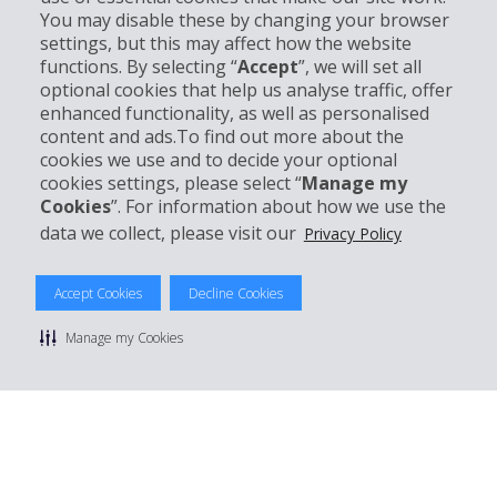
You may disable these by changing your browser
settings, but this may affect how the website
Partner
functions. By selecting “
Accept
”, we will set all
optional cookies that help us analyse traffic, offer
Kundenservice
enhanced functionality, as well as personalised
content and ads.To find out more about the
cookies we use and to decide your optional
Mieten bei Hertz
cookies settings, please select “
Manage my
Cookies
”. For information about how we use the
data we collect, please visit our
Privacy Policy
© 2026 The Hertz System, Inc.
Accept Cookies
Decline Cookies
Datenschutzrichtlinie
|
Nutzungsbedingungen
|
Mietbedingungen
|
Sitemap Cookies verwalten
Manage my Cookies