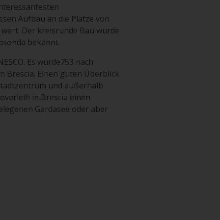
interessantesten
ssen Aufbau an die Plätze von
h wert. Der kreisrunde Bau wurde
Rotonda bekannt.
 UNESCO. Es wurde753 nach
 Brescia. Einen guten Überblick
 Stadtzentrum und außerhalb
overleih in Brescia einen
gelegenen Gardasee oder aber