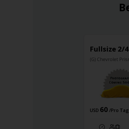
B
Fullsize 2/
(G) Chevrolet Pri
60
USD
/Pro Tag