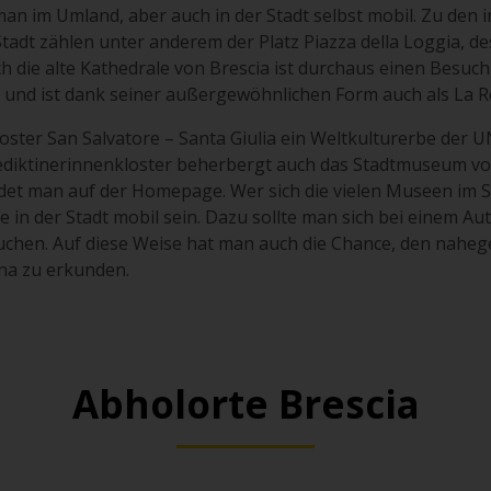
man im Umland, aber auch in der Stadt selbst mobil. Zu den 
adt zählen unter anderem der Platz Piazza della Loggia, de
h die alte Kathedrale von Brescia ist durchaus einen Besuc
t und ist dank seiner außergewöhnlichen Form auch als La 
Kloster San Salvatore – Santa Giulia ein Weltkulturerbe der
ediktinerinnenkloster beherbergt auch das Stadtmuseum von
det man auf der Homepage. Wer sich die vielen Museen im
 in der Stadt mobil sein. Dazu sollte man sich bei einem Aut
chen. Auf diese Weise hat man auch die Chance, den nahe
a zu erkunden.
Abholorte Brescia