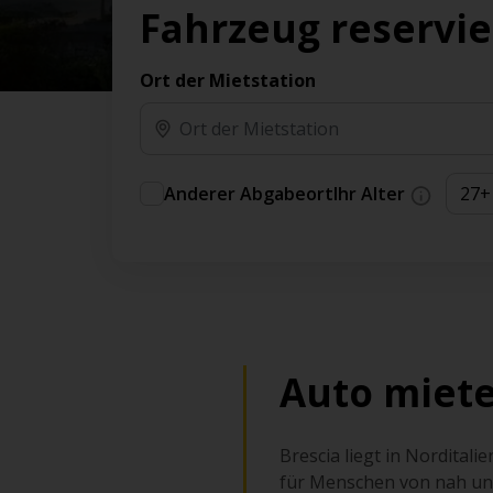
Vorteilen und Prämien an.
Fahrzeug reservi
Sie können direkt zu Ihrem Auto gehen, ohne
am Schalter in der Schlange stehen zu müssen.
Ort der Mietstation
An ausgewählten Standorten erhältlich.
Anderer Abgabeort
Ihr Alter
Auto miete
Brescia liegt in Nordital
für Menschen von nah und 