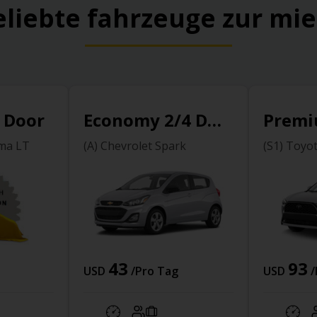
eliebte fahrzeuge zur mie
4 Door
Economy 2/4 Door
Premi
sma LT
(A) Chevrolet Spark
(S1) Toyo
43
93
USD
/Pro Tag
USD
/