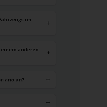
Fahrzeugs im
n einem anderen
briano an?