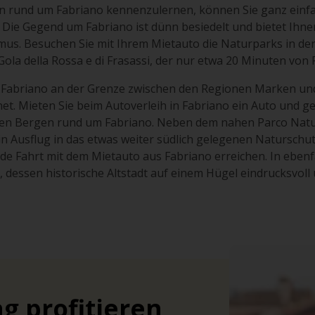
 rund um Fabriano kennenzulernen, können Sie ganz einfa
 Die Gegend um Fabriano ist dünn besiedelt und bietet Ihn
us. Besuchen Sie mit Ihrem Mietauto die Naturparks in d
ola della Rossa e di Frasassi, der nur etwa 20 Minuten von F
t Fabriano an der Grenze zwischen den Regionen Marken un
net. Mieten Sie beim Autoverleih in Fabriano ein Auto und 
den Bergen rund um Fabriano. Neben dem nahen Parco Natura
in Ausflug in das etwas weiter südlich gelegenen Naturschutz
nde Fahrt mit dem Mietauto aus Fabriano erreichen. In ebenfa
 dessen historische Altstadt auf einem Hügel eindrucksvol
g profitieren