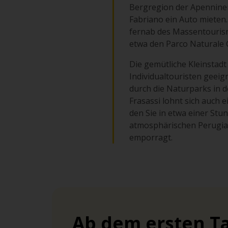
Bergregion der Apenninen
Fabriano ein Auto mieten.
fernab des Massentourism
etwa den Parco Naturale G
Die gemütliche Kleinstad
Individualtouristen geeig
durch die Naturparks in 
Frasassi lohnt sich auch e
den Sie in etwa einer Stu
atmosphärischen Perugia,
emporragt.
Ab dem ersten Ta