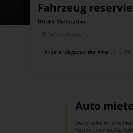
Vorteilen und Prämien an.
Fahrzeug reservi
Sie können direkt zu Ihrem Auto gehen, ohne
am Schalter in der Schlange stehen zu müssen.
Ort der Mietstation
An ausgewählten Standorten erhältlich.
Anderer Abgabeort
Ihr Alter
Auto miete
Die mittelitalienische Kl
Region Umbrien. Die Hafen