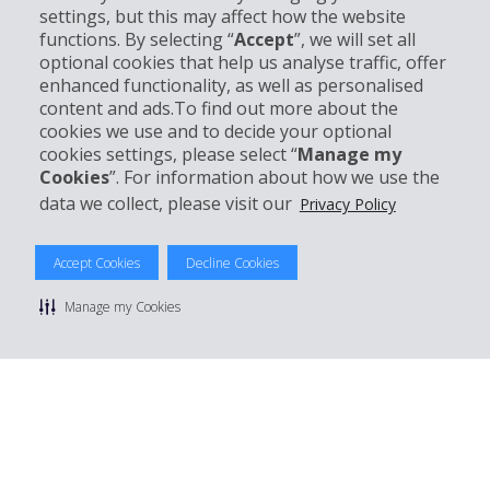
settings, but this may affect how the website
Partner
functions. By selecting “
Accept
”, we will set all
optional cookies that help us analyse traffic, offer
Kundenservice
enhanced functionality, as well as personalised
content and ads.To find out more about the
cookies we use and to decide your optional
Mieten bei Hertz
cookies settings, please select “
Manage my
Cookies
”. For information about how we use the
data we collect, please visit our
Privacy Policy
© 2026 The Hertz System, Inc.
Accept Cookies
Decline Cookies
Datenschutzrichtlinie
|
Nutzungsbedingungen
|
Mietbedingungen
|
Sitemap Cookies verwalten
Manage my Cookies