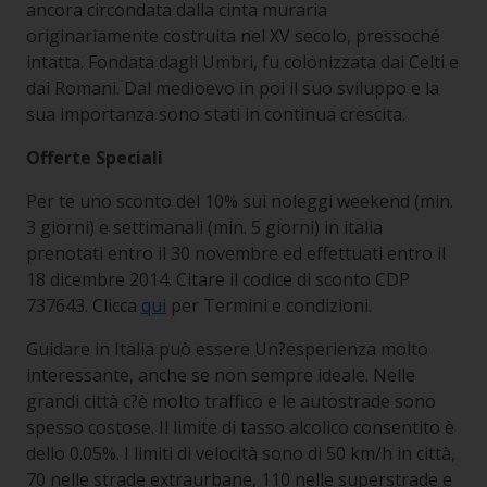
ancora circondata dalla cinta muraria
originariamente costruita nel XV secolo, pressoché
intatta. Fondata dagli Umbri, fu colonizzata dai Celti e
dai Romani. Dal medioevo in poi il suo sviluppo e la
sua importanza sono stati in continua crescita.
Offerte Speciali
Per te uno sconto del 10% sui noleggi weekend (min.
3 giorni) e settimanali (min. 5 giorni) in italia
prenotati entro il 30 novembre ed effettuati entro il
18 dicembre 2014. Citare il codice di sconto CDP
737643. Clicca
qui
per Termini e condizioni.
Guidare in Italia può essere Un?esperienza molto
interessante, anche se non sempre ideale. Nelle
grandi città c?è molto traffico e le autostrade sono
spesso costose. Il limite di tasso alcolico consentito è
dello 0.05%. I limiti di velocità sono di 50 km/h in città,
70 nelle strade extraurbane, 110 nelle superstrade e