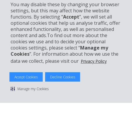
You may disable these by changing your browser
settings, but this may affect how the website
Partner
functions. By selecting “
Accept
”, we will set all
optional cookies that help us analyse traffic, offer
enhanced functionality, as well as personalised
Kundenservice
content and ads.To find out more about the
cookies we use and to decide your optional
Mieten bei Hertz
cookies settings, please select “
Manage my
Cookies
”. For information about how we use the
data we collect, please visit our
Privacy Policy
© 2026 The Hertz System, Inc.
Accept Cookies
Decline Cookies
Datenschutzrichtlinie
|
Nutzungsbedingungen
|
Mietbedingungen
|
Sitemap Cookies verwalten
Manage my Cookies