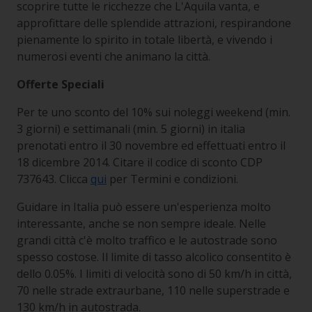
scoprire tutte le ricchezze che L'Aquila vanta, e
approfittare delle splendide attrazioni, respirandone
pienamente lo spirito in totale libertà, e vivendo i
numerosi eventi che animano la città.
Offerte Speciali
Per te uno sconto del 10% sui noleggi weekend (min.
3 giorni) e settimanali (min. 5 giorni) in italia
prenotati entro il 30 novembre ed effettuati entro il
18 dicembre 2014. Citare il codice di sconto CDP
737643. Clicca
qui
per Termini e condizioni.
Guidare in Italia può essere un'esperienza molto
interessante, anche se non sempre ideale. Nelle
grandi città c'è molto traffico e le autostrade sono
spesso costose. Il limite di tasso alcolico consentito è
dello 0.05%. I limiti di velocità sono di 50 km/h in città,
70 nelle strade extraurbane, 110 nelle superstrade e
130 km/h in autostrada.