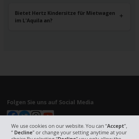
Bietet Hertz Kindersitze für Mietwagen
im L'Aquila an?
Folgen Sie uns auf Social Media
We use cookies on our website. You can “
Accept
”,
“
Decline
” or change your setting anytime at your