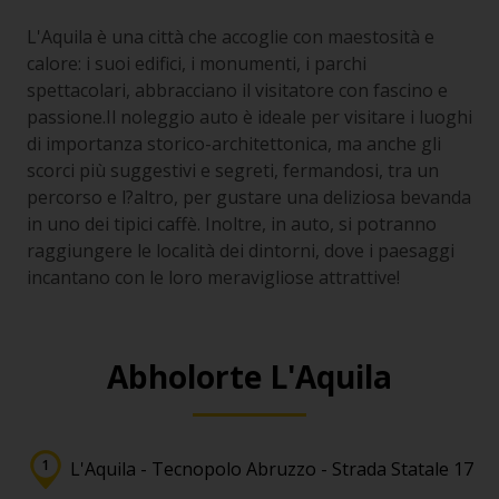
L'Aquila è una città che accoglie con maestosità e
calore: i suoi edifici, i monumenti, i parchi
spettacolari, abbracciano il visitatore con fascino e
passione.Il noleggio auto è ideale per visitare i luoghi
di importanza storico-architettonica, ma anche gli
scorci più suggestivi e segreti, fermandosi, tra un
percorso e l?altro, per gustare una deliziosa bevanda
in uno dei tipici caffè. Inoltre, in auto, si potranno
raggiungere le località dei dintorni, dove i paesaggi
incantano con le loro meravigliose attrattive!
Abholorte L'Aquila
L'Aquila - Tecnopolo Abruzzo - Strada Statale 17