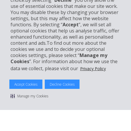
choice.By selecting “
Decline
” you only allow the
Unternehmensinformation
use of essential cookies that make our site work.
You may disable these by changing your browser
settings, but this may affect how the website
Partner
functions. By selecting “
Accept
”, we will set all
optional cookies that help us analyse traffic, offer
Kundenservice
enhanced functionality, as well as personalised
content and ads.To find out more about the
cookies we use and to decide your optional
Mieten bei Hertz
cookies settings, please select “
Manage my
Cookies
”. For information about how we use the
data we collect, please visit our
Privacy Policy
© 2026 The Hertz System, Inc.
Accept Cookies
Decline Cookies
Datenschutzrichtlinie
|
Nutzungsbedingungen
|
Mietbedingungen
|
Sitemap Cookies verwalten
Manage my Cookies