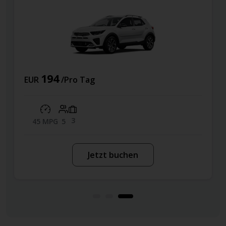
194
EUR
/Pro Tag
EU
3
45 MPG
5
2
Jetzt buchen