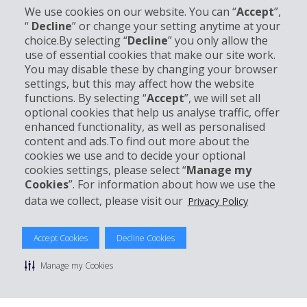
We use cookies on our website. You can “
Accept
”,
“
Decline
” or change your setting anytime at your
choice.By selecting “
Decline
” you only allow the
use of essential cookies that make our site work.
You may disable these by changing your browser
Unternehmensinformation
settings, but this may affect how the website
functions. By selecting “
Accept
”, we will set all
Partner
optional cookies that help us analyse traffic, offer
enhanced functionality, as well as personalised
content and ads.To find out more about the
Kundenservice
cookies we use and to decide your optional
cookies settings, please select “
Manage my
Mieten bei Hertz
Cookies
”. For information about how we use the
data we collect, please visit our
Privacy Policy
Accept Cookies
Decline Cookies
© 2026 The Hertz System, Inc.
Manage my Cookies
Datenschutzrichtlinie
|
Nutzungsbedingungen
|
Mietbedingungen
|
Sitemap Cookies verwalten